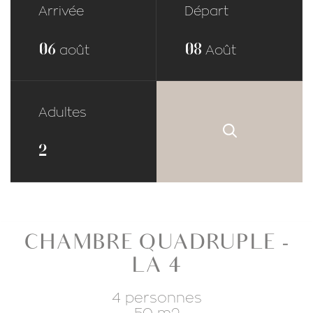
Arrivée
Départ
06
08
août
Août
Adultes
CHAMBRE QUADRUPLE -
LA 4
4 personnes