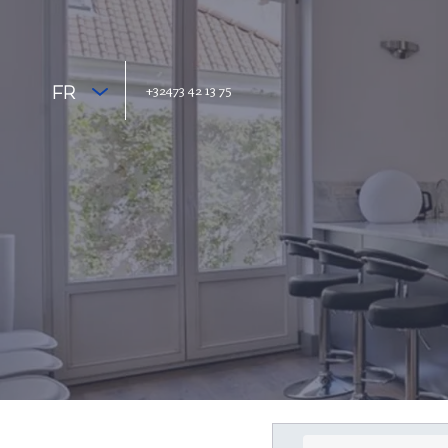
+32473 42 13 75
FR