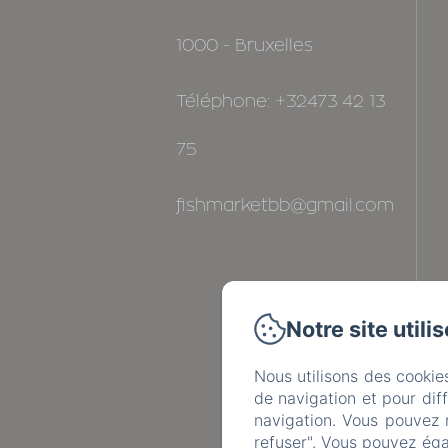
1000 - Bruxelles
Téléphone: +32473 42 13
75
fishmarketbb@gmail.com
Notre site utili
Nous utilisons des cookie
de navigation et pour dif
navigation. Vous pouvez 
refuser". Vous pouvez éga