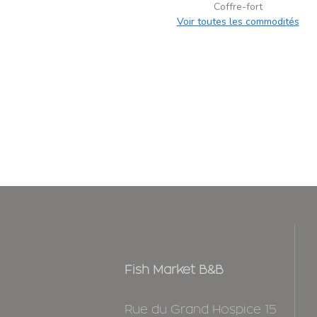
Coffre-fort
Voir toutes les commodités
Fish Market B&B
Rue du Grand Hospice 15